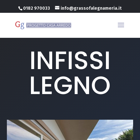
0182 970033
info@grassofalegnameria.it
INFISSI
LEGNO